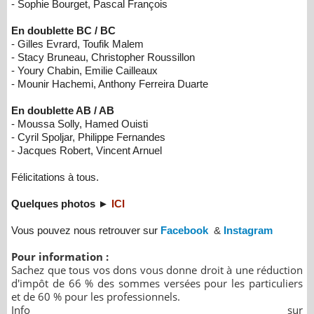
- Sophie Bourget, Pascal François
En doublette BC / BC
​-
Gilles Evrard, Toufik Malem
​-
Stacy Bruneau, Christopher Roussillon
​-
Youry Chabin, Emilie Cailleaux
​-
Mounir Hachemi, Anthony Ferreira Duarte
En doublette AB / AB
- Moussa Solly, Hamed Ouisti
-
Cyril Spoljar, Philippe Fernandes
-
Jacques Robert, Vincent Arnuel
Félicitations à tous.
Quelques photos
►
ICI
Vous pouvez nous retrouver sur
Facebook
&
Instagram
Pour information :
Sachez que tous vos dons vous donne droit à une réduction
d'impôt de 66 % des sommes versées pour les particuliers
et de 60 % pour les professionnels.
Info sur