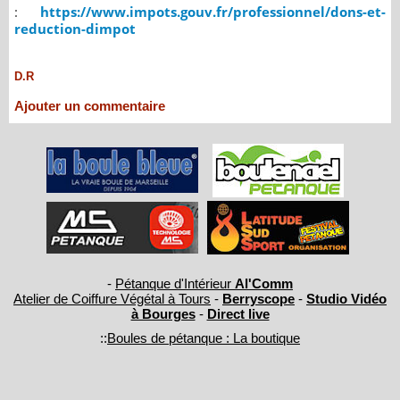
:
https://www.impots.gouv.fr/professionnel/dons-et-
reduction-dimpot
D.R
Ajouter un commentaire
-
Pétanque d'Intérieur
Al'Comm
Atelier de Coiffure Végétal à Tours
-
Berryscope
-
Studio Vidéo
à Bourges
-
Direct live
::
Boules de pétanque : La boutique