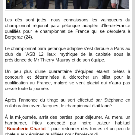
L
es dés sont jetés, nous connaissons les vainqueurs du
championnat régional para pétanque adaptée d’Île-de-France
qualifiés pour le championnat de France qui se déroulera à
Bergerac (24).
Le championnat para pétanque adaptée s'est déroulé à Paris au
club de l'ASB 12 lieux mythique de la capitale sous la
présidence de Mr Thierry Mauray et de son équipe.
Un peu plus d'une quarantaine d'équipes étaient pr
ê
tes à
concourir et déterminées à décrocher un billet pour la
qualification au France, malgré se vent glacial qui n'aura pas
cessé toute la journée.
Après l'annonce du tirage au sort effectué par Stéphane en
collaboration avec Jacques, le championnat était lancé.
Á
la mi-journée, arr
ê
t des parties pour déjeuner. Au menu un
hamburger, frites concocté par notre traiteur habituel
''
Boucherie Charlot
'' pour redonner des forces et un peu de
chaleur aux équipes qualifiées pour l’après-midi.