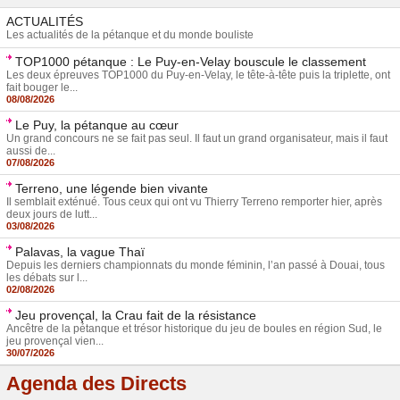
ACTUALITÉS
Les actualités de la pétanque et du monde bouliste
TOP1000 pétanque : Le Puy-en-Velay bouscule le classement
Les deux épreuves TOP1000 du Puy-en-Velay, le tête-à-tête puis la triplette, ont
fait bouger le...
08/08/2026
Le Puy, la pétanque au cœur
Un grand concours ne se fait pas seul. Il faut un grand organisateur, mais il faut
aussi de...
07/08/2026
Terreno, une légende bien vivante
Il semblait exténué. Tous ceux qui ont vu Thierry Terreno remporter hier, après
deux jours de lutt...
03/08/2026
Palavas, la vague Thaï
Depuis les derniers championnats du monde féminin, l’an passé à Douai, tous
les débats sur l...
02/08/2026
Jeu provençal, la Crau fait de la résistance
Ancêtre de la pétanque et trésor historique du jeu de boules en région Sud, le
jeu provençal vien...
30/07/2026
Agenda des Directs