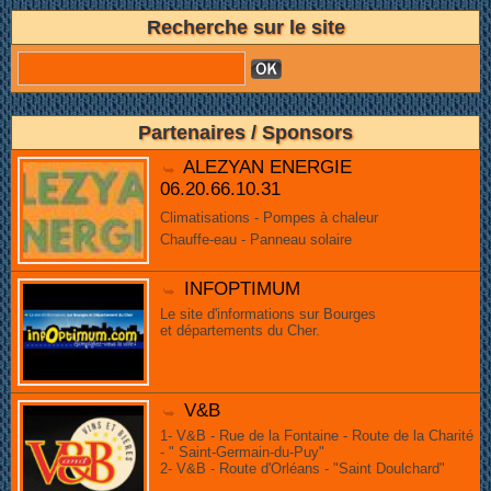
Recherche sur le site
Partenaires / Sponsors
ALEZYAN ENERGIE
06.20.66.10.31
Climatisations - Pompes à chaleur
Chauffe-eau - Panneau solaire
INFOPTIMUM
Le site d'informations sur Bourges
et départements du Cher.
V&B
1- V&B - Rue de la Fontaine - Route de la Charité
- " Saint-Germain-du-Puy"
2- V&B - Route d'Orléans - "Saint Doulchard"