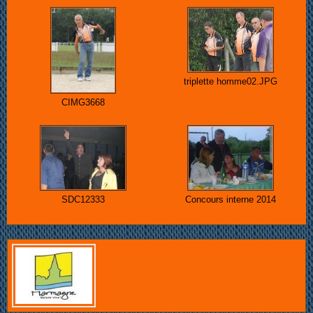
triplette homme02.JPG
CIMG3668
SDC12333
Concours interne 2014