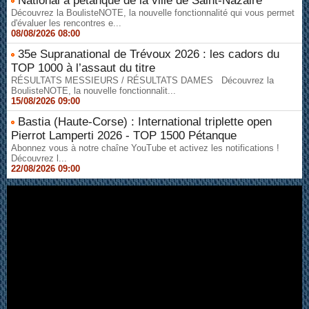
National à pétanque de la ville de Saint-Nazaire
Découvrez la BoulisteNOTE, la nouvelle fonctionnalité qui vous permet
d'évaluer les rencontres e...
08/08/2026 08:00
35e Supranational de Trévoux 2026 : les cadors du
TOP 1000 à l’assaut du titre
RÉSULTATS MESSIEURS / RÉSULTATS DAMES Découvrez la
BoulisteNOTE, la nouvelle fonctionnalit...
15/08/2026 09:00
Bastia (Haute-Corse) : International triplette open
Pierrot Lamperti 2026 - TOP 1500 Pétanque
Abonnez vous à notre chaîne YouTube et activez les notifications !
Découvrez l...
22/08/2026 09:00