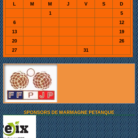
L
M
M
J
V
S
D
1
5
6
12
13
19
20
26
27
31
SPONSORS DE MARMAGNE PETANQUE