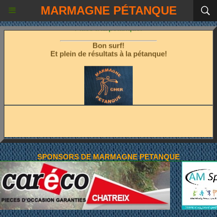
MARMAGNE PÉTANQUE
Les fêtes étant terminées!
Place à la pétanque!
Bon surf!
Et plein de résultats à la pétanque!
SPONSORS DE MARMAGNE PETANQUE