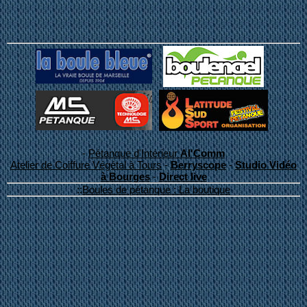
-
Pétanque d'Intérieur
Al'Comm
Atelier de Coiffure Végétal à Tours
-
Berryscope
-
Studio Vidéo
à Bourges
-
Direct live
::
Boules de pétanque : La boutique