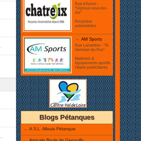
Rue d'Auron -
"Vignoux-sous-les-
Aix"
Recycleur
automobiles
AM Sports
Rue Lamartine - "St
.
Germain-du-Puy"
Matériels &
équipements sportifs
Objets publicitaires
Blogs Pétanques
A.S.L. Allouis Pétanque
..
Amicale Boule de Genouilly