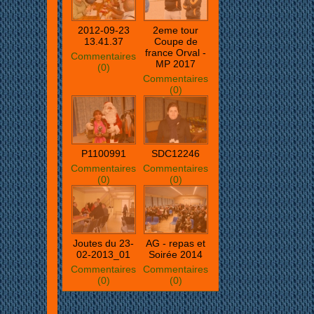
2012-09-23
2eme tour
13.41.37
Coupe de
france Orval -
Commentaires
MP 2017
(0)
Commentaires
(0)
P1100991
SDC12246
Commentaires
Commentaires
(0)
(0)
Joutes du 23-
AG - repas et
02-2013_01
Soirée 2014
Commentaires
Commentaires
(0)
(0)