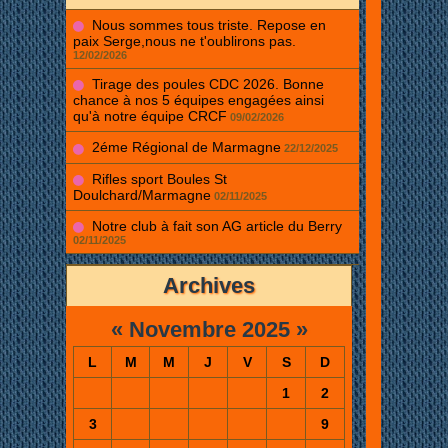
Nous sommes tous triste. Repose en
paix Serge,nous ne t'oublirons pas.
12/02/2026
Tirage des poules CDC 2026. Bonne
chance à nos 5 équipes engagées ainsi
qu'à notre équipe CRCF
09/02/2026
2éme Régional de Marmagne
22/12/2025
Rifles sport Boules St
Doulchard/Marmagne
02/11/2025
Notre club à fait son AG article du Berry
02/11/2025
Archives
«
Novembre 2025
»
L
M
M
J
V
S
D
1
2
3
9