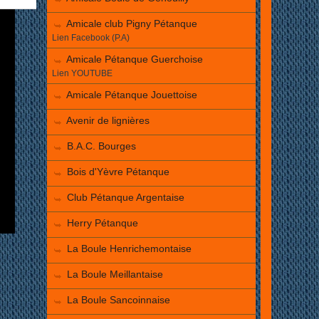
Amicale club Pigny Pétanque
Lien Facebook (P.A)
Amicale Pétanque Guerchoise
Lien YOUTUBE
Amicale Pétanque Jouettoise
Avenir de lignières
B.A.C. Bourges
Bois d'Yèvre Pétanque
Club Pétanque Argentaise
Herry Pétanque
La Boule Henrichemontaise
La Boule Meillantaise
La Boule Sancoinnaise