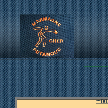
...LES PET
~M