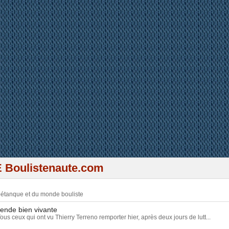
 plein de résultats à la pétanq
 Boulistenaute.com
 pétanque et du monde bouliste
gende bien vivante
Tous ceux qui ont vu Thierry Terreno remporter hier, après deux jours de lutt...