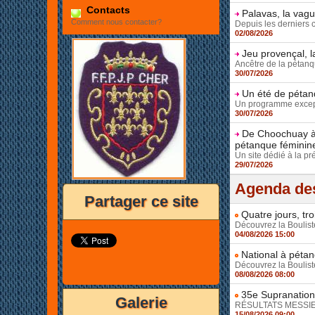
Contacts
Palavas, la vag
Comment nous contacter?
Depuis les derniers 
02/08/2026
Jeu provençal, l
Ancêtre de la pétanqu
30/07/2026
Un été de pétanq
Un programme except
30/07/2026
De Choochuay à 
pétanque féminin
Un site dédié à la pr
29/07/2026
Agenda des
Partager ce site
Quatre jours, tr
Découvrez la Bouliste
04/08/2026 15:00
National à pétan
Découvrez la Bouliste
08/08/2026 08:00
35e Supranationa
Galerie
RÉSULTATS MESSIEUR
15/08/2026 09:00