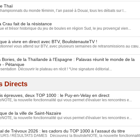
ue Thaï
championnats du monde féminin, l’an passé à Douai, tous les débats sur l...
a Crau fait de la résistance
e et trésor historique du jeu de boules en région Sud, le jeu provençal vien...
ue à vivre en direct avec BTV, BoulistenauteTV !
ionnel vous attend sur BTV, avec plusieurs semaines de retransmissions au cœu..
Bories, de la Thaïlande à l'Espagne : Palavas réunit le monde de la
e - Pétanque
ésentation Découvrir le plateau en récit ! *Une signature éditorial...
 Directs
ois épreuves, deux TOP 1000 : le Puy-en-Velay en direct
NOTE, la nouvelle fonctionnalité qui vous permet d'évaluer les rencontres e...
que de la ville de Saint-Nazaire
NOTE, la nouvelle fonctionnalité qui vous permet d'évaluer les rencontres e...
l de Trévoux 2026 : les cadors du TOP 1000 à l’assaut du titre
S / RÉSULTATS DAMES Découvrez la BoulisteNOTE, la nouvelle fonctionnalit.