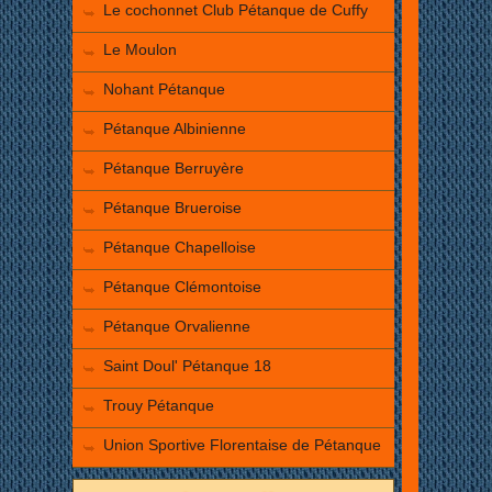
Le cochonnet Club Pétanque de Cuffy
Le Moulon
Nohant Pétanque
Pétanque Albinienne
Pétanque Berruyère
Pétanque Brueroise
Pétanque Chapelloise
Pétanque Clémontoise
Pétanque Orvalienne
Saint Doul' Pétanque 18
Trouy Pétanque
Union Sportive Florentaise de Pétanque