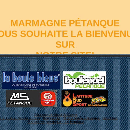
MARMAGNE PÉTANQUE
OUS SOUHAITE LA BIENVEN
SUR
NOTRE SITE!
-
Pétanque d'Intérieur
Al'Comm
er de Coiffure Végétal à Tours
-
Berryscope
-
Studio Vidéo à Bourges
-
Direct live
::
Boules de pétanque : La boutique
Bon surf!