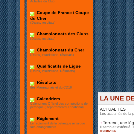
Activités du Club
Et
Coupe de France / Coupe
du Cher
(Dates, résultats)
Championnats des Clubs
(Dates, résultats)
Championnats du Cher
(Dates, inscriptions, résultats)
Qualificatifs de Ligue
(Dates, inscriptions, Résultats)
Résultats
des Marmagnais et du CD18
LA UNE DE
Calendriers
Calendriers Officiel des compétitions de
pétanque (Départemental et national)
ACTUALITÉS
Les actualités de la
Règlement
Terreno, une lé
Le règlement de la pétanque ainsi que
Il semblait exténué. 
ses changements.
03/08/2026