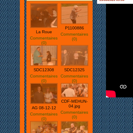
P1100886
La Roue
Commentaires
Commentaires
(0)
(0)
SDC12308
SDC12325
Commentaires
Commentaires
(0)
(0)
CDF-MEHUN-
04.jpg
AG 08-12-12
Commentaires
Commentaires
(0)
(0)