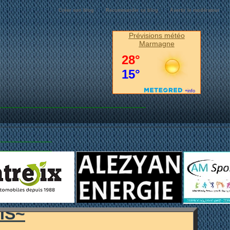
Créer son blog
Recommander ce blog
Avertir le modérateur
Prévisions météo
Marmagne
MARMAGNE...
IS~