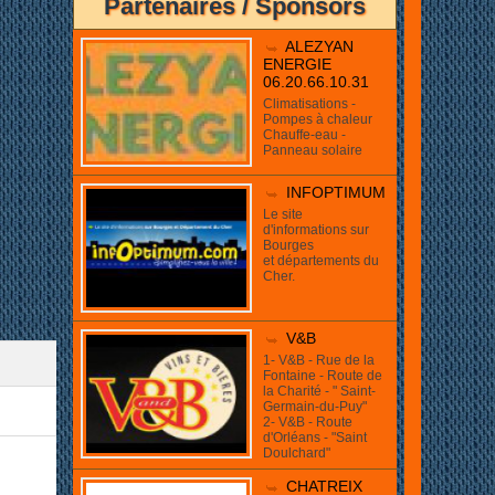
Partenaires / Sponsors
ue!
ALEZYAN
ENERGIE
06.20.66.10.31
Climatisations -
Pompes à chaleur
Chauffe-eau -
Panneau solaire
INFOPTIMUM
Le site
d'informations sur
Bourges
et départements du
Cher.
V&B
1- V&B - Rue de la
Fontaine - Route de
la Charité - " Saint-
Germain-du-Puy"
2- V&B - Route
d'Orléans - "Saint
Doulchard"
CHATREIX