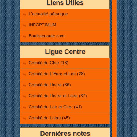
Liens Utiles
L'actualité pétanque
INFOPTIMUM
Boulistenaute.com
Ligue Centre
Comité du Cher (18)
Comité de L'Eure et Loir (28)
Comité de l'Indre (36)
Comité de l'Indre et Loire (37)
Comité du Loir et Cher (41)
Comité du Loiret (45)
Dernières notes