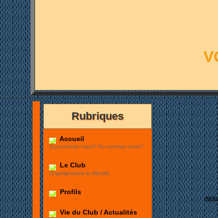
V
Rubriques
Accueil
Qui sommes-nous? Ou sommes-nous?
Le Club
Organigramme & effectifs
Profils
Ateli
Vie du Club / Actualités