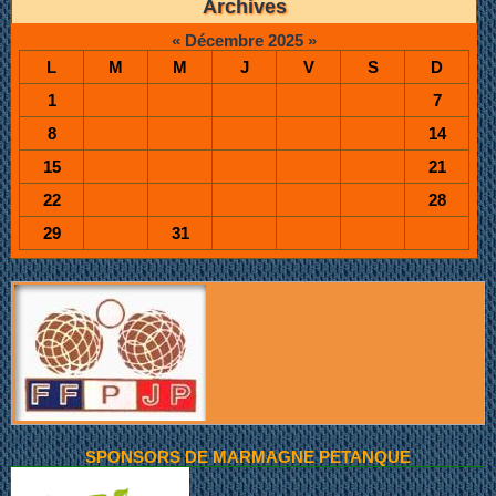
Archives
«
Décembre 2025
»
L
M
M
J
V
S
D
1
7
8
14
15
21
22
28
29
31
SPONSORS DE MARMAGNE PETANQUE