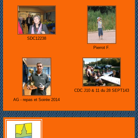
SDC12238
Pierrot F.
CDC J10 & 11 du 28 SEPT143
AG - repas et Soirée 2014