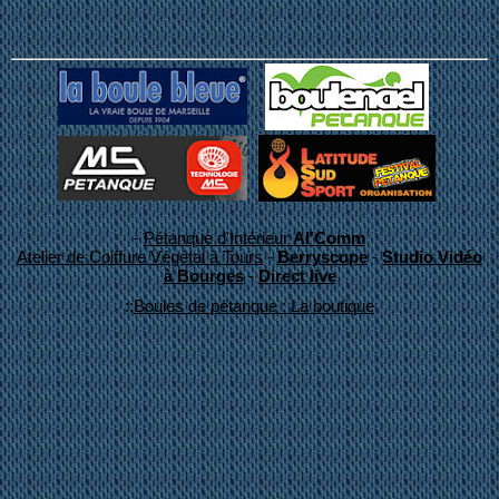
-
Pétanque d'Intérieur
Al'Comm
Atelier de Coiffure Végétal à Tours
-
Berryscope
-
Studio Vidéo
à Bourges
-
Direct live
::
Boules de pétanque : La boutique