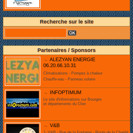
Recherche sur le site
Partenaires / Sponsors
ALEZYAN ENERGIE
06.20.66.10.31
Climatisations - Pompes à chaleur
Chauffe-eau - Panneau solaire
INFOPTIMUM
Le site d'informations sur Bourges
et départements du Cher.
V&B
1- V&B - Rue de la Fontaine - Route de la Charité