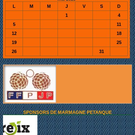
L
M
M
J
V
S
D
1
4
5
11
12
18
19
25
26
31
SPONSORS DE MARMAGNE PETANQUE