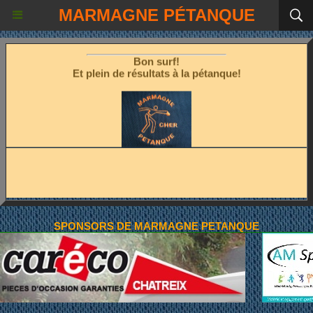
Les fêtes étant terminées!
MARMAGNE PÉTANQUE
Place à la pétanque!
Bon surf!
Et plein de résultats à la pétanque!
SPONSORS DE MARMAGNE PETANQUE