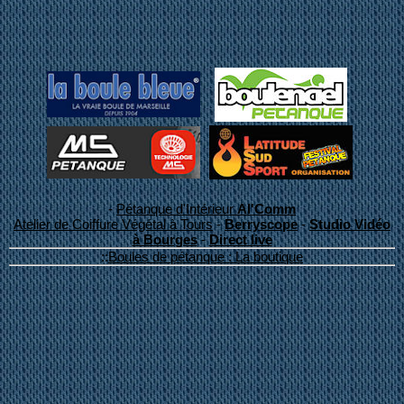
-
Pétanque d'Intérieur
Al'Comm
Atelier de Coiffure Végétal à Tours
-
Berryscope
-
Studio Vidéo
à Bourges
-
Direct live
::
Boules de pétanque : La boutique