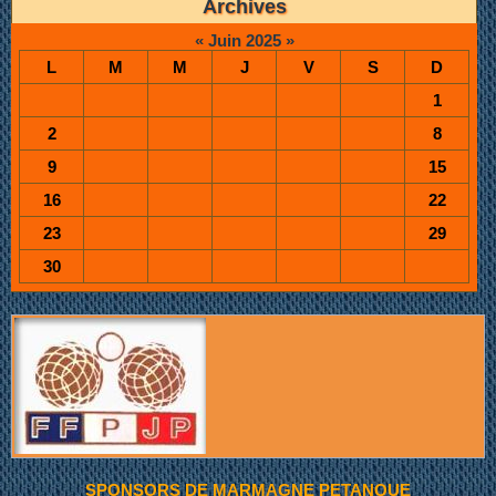
Archives
«
Juin 2025
»
L
M
M
J
V
S
D
1
2
8
9
15
16
22
23
29
30
SPONSORS DE MARMAGNE PETANQUE