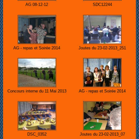
AG 08-12-12
SDC12244
AG - repas et Soirée 2014
Joutes du 23-02-2013_251
Concours interne du 11 Mai 2013
AG - repas et Soirée 2014
DSC_0352
Joutes du 23-02-2013_07