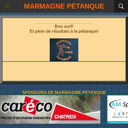
MARMAGNE PÉTANQUE
Les fêtes étant terminées!
Place à la pétanque!
Bon surf!
Et plein de résultats à la pétanque!
SPONSORS DE MARMAGNE PETANQUE