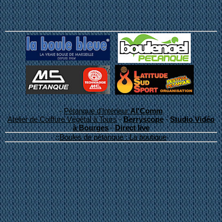
-
Pétanque d'Intérieur
Al'Comm
Atelier de Coiffure Végétal à Tours
-
Berryscope
-
Studio Vidéo
à Bourges
-
Direct live
::
Boules de pétanque : La boutique