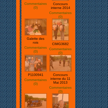
Commentaires
Concours
(0)
interne 2014
Commentaires
(0)
Galette des
rois
CIMG3682
Commentaires
Commentaires
(0)
(0)
P1100941
Concours
interne du 11
Commentaires
Mai 2013
(0)
Commentaires
(0)