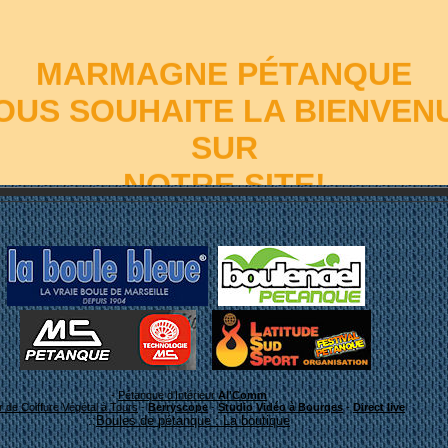
MARMAGNE PÉTANQUE
OUS SOUHAITE LA BIENVEN
SUR
NOTRE SITE!
-
Pétanque d'Intérieur
Al'Comm
er de Coiffure Végétal à Tours
-
Berryscope
-
Studio Vidéo à Bourges
-
Direct live
::
Boules de pétanque : La boutique
Bon surf!