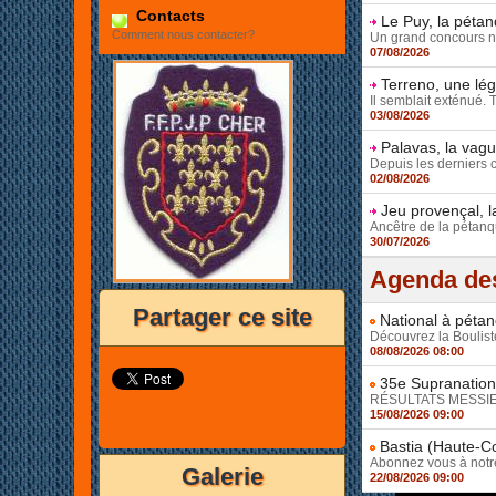
Contacts
Le Puy, la péta
Comment nous contacter?
Un grand concours ne s
07/08/2026
Terreno, une lé
Il semblait exténué. 
03/08/2026
Palavas, la vag
Depuis les derniers 
02/08/2026
Jeu provençal, l
Ancêtre de la pétanqu
30/07/2026
Agenda des
Partager ce site
National à pétan
Découvrez la Bouliste
08/08/2026 08:00
35e Supranationa
RÉSULTATS MESSIEUR
15/08/2026 09:00
Bastia (Haute-Co
Abonnez vous à notre 
Galerie
22/08/2026 09:00