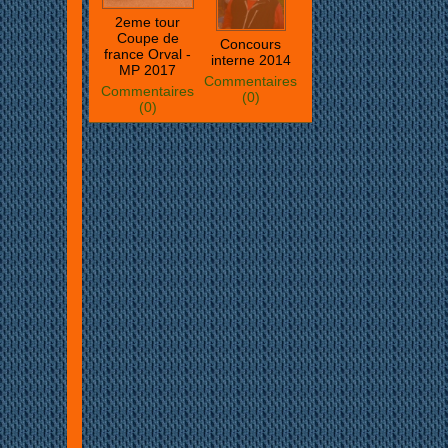
2eme tour
Coupe de
Concours
france Orval -
interne 2014
MP 2017
Commentaires
Commentaires
(0)
(0)