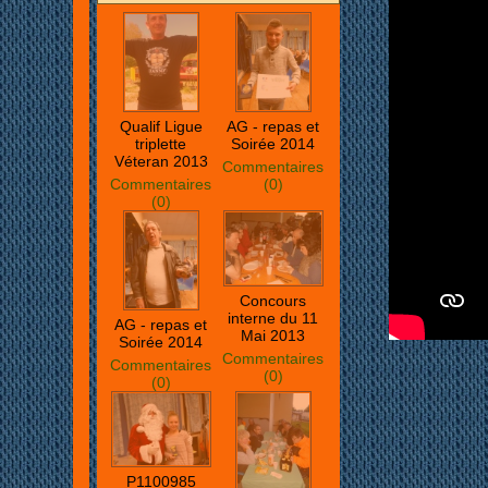
Qualif Ligue
AG - repas et
triplette
Soirée 2014
Véteran 2013
Commentaires
Commentaires
(0)
(0)
Concours
interne du 11
AG - repas et
Mai 2013
Soirée 2014
Commentaires
Commentaires
(0)
(0)
P1100985