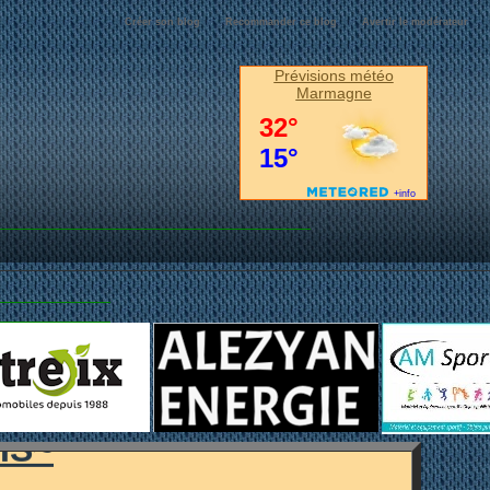
Créer son blog
Recommander ce blog
Avertir le modérateur
Prévisions météo
Marmagne
MARMAGNE...
IS~