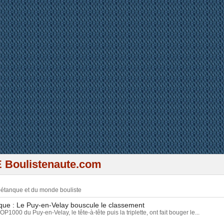
 plein de résultats à la pétanq
 Boulistenaute.com
 pétanque et du monde bouliste
e : Le Puy-en-Velay bouscule le classement
1000 du Puy-en-Velay, le tête-à-tête puis la triplette, ont fait bouger le...