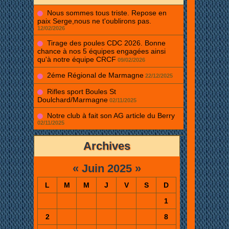
Nous sommes tous triste. Repose en
paix Serge,nous ne t'oublirons pas.
12/02/2026
Tirage des poules CDC 2026. Bonne
chance à nos 5 équipes engagées ainsi
qu'à notre équipe CRCF
09/02/2026
2éme Régional de Marmagne
22/12/2025
Rifles sport Boules St
Doulchard/Marmagne
02/11/2025
Notre club à fait son AG article du Berry
02/11/2025
Archives
«
Juin 2025
»
L
M
M
J
V
S
D
1
2
8