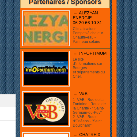
Partenaires / Sponsors
ue!
ALEZYAN
ENERGIE
06.20.66.10.31
Climatisations -
Pompes à chaleur
Chauffe-eau -
Panneau solaire
INFOPTIMUM
Le site
d'informations sur
Bourges
et départements du
Cher.
V&B
1- V&B - Rue de la
Fontaine - Route de
la Charité - " Saint-
Germain-du-Puy"
2- V&B - Route
d'Orléans - "Saint
Doulchard"
CHATREIX