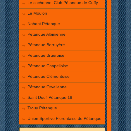
Le cochonnet Club Pétanque de Cuffy
Le Moulon
Nohant Pétanque
Pétanque Albinienne
Pétanque Berruyère
Pétanque Brueroise
Pétanque Chapelloise
Pétanque Clémontoise
Pétanque Orvalienne
Saint Doul' Pétanque 18
Trouy Pétanque
Union Sportive Florentaise de Pétanque