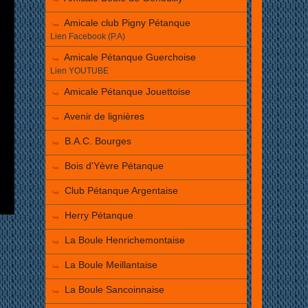
Amicale club Pigny Pétanque
Lien Facebook (P.A)
Amicale Pétanque Guerchoise
Lien YOUTUBE
Amicale Pétanque Jouettoise
Avenir de lignières
B.A.C. Bourges
Bois d'Yèvre Pétanque
Club Pétanque Argentaise
Herry Pétanque
La Boule Henrichemontaise
La Boule Meillantaise
La Boule Sancoinnaise