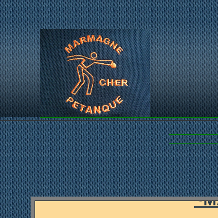
...LES PET
~M