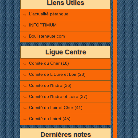
Liens Utiles
L'actualité pétanque
INFOPTIMUM
Boulistenaute.com
Ligue Centre
Comité du Cher (18)
Comité de L'Eure et Loir (28)
Comité de l'Indre (36)
Comité de l'Indre et Loire (37)
Comité du Loir et Cher (41)
Comité du Loiret (45)
Dernières notes