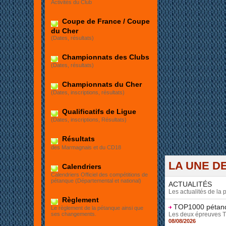
Activités du Club
Et
Coupe de France / Coupe
du Cher
(Dates, résultats)
Championnats des Clubs
(Dates, résultats)
Championnats du Cher
(Dates, inscriptions, résultats)
Qualificatifs de Ligue
(Dates, inscriptions, Résultats)
Résultats
des Marmagnais et du CD18
LA UNE DE
Calendriers
Calendriers Officiel des compétitions de
pétanque (Départemental et national)
ACTUALITÉS
Les actualités de la
Règlement
TOP1000 pétanqu
Le règlement de la pétanque ainsi que
Les deux épreuves TOP
ses changements.
08/08/2026