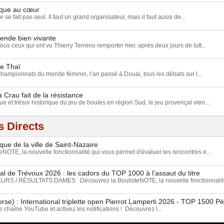
nque au cœur
e fait pas seul. Il faut un grand organisateur, mais il faut aussi de...
gende bien vivante
Tous ceux qui ont vu Thierry Terreno remporter hier, après deux jours de lutt...
ue Thaï
championnats du monde féminin, l’an passé à Douai, tous les débats sur l...
a Crau fait de la résistance
e et trésor historique du jeu de boules en région Sud, le jeu provençal vien...
 Directs
que de la ville de Saint-Nazaire
NOTE, la nouvelle fonctionnalité qui vous permet d'évaluer les rencontres e...
l de Trévoux 2026 : les cadors du TOP 1000 à l’assaut du titre
S / RÉSULTATS DAMES Découvrez la BoulisteNOTE, la nouvelle fonctionnalit.
rse) : International triplette open Pierrot Lamperti 2026 - TOP 1500 P
chaîne YouTube et activez les notifications ! Découvrez l...