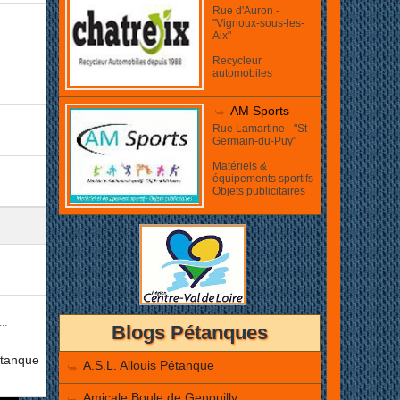
Rue d'Auron -
"Vignoux-sous-les-
Aix"
Recycleur
automobiles
AM Sports
Rue Lamartine - "St
Germain-du-Puy"
Matériels &
équipements sportifs
Objets publicitaires
..
Blogs Pétanques
étanque
A.S.L. Allouis Pétanque
Amicale Boule de Genouilly