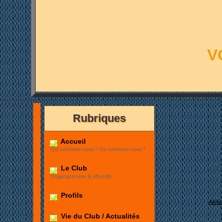
V
Rubriques
Accueil
Qui sommes-nous? Ou sommes-nous?
Le Club
Organigramme & effectifs
Profils
Ateli
Vie du Club / Actualités