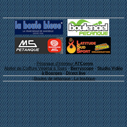
-
Pétanque d'Intérieur
Al'Comm
Atelier de Coiffure Végétal à Tours
-
Berryscope
-
Studio Vidéo
à Bourges
-
Direct live
::
Boules de pétanque : La boutique