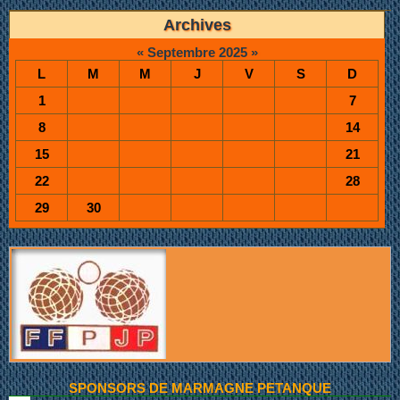
Archives
«
Septembre 2025
»
L
M
M
J
V
S
D
1
7
8
14
15
21
22
28
29
30
SPONSORS DE MARMAGNE PETANQUE