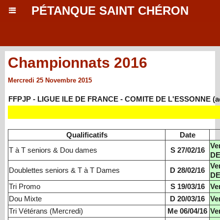
PÉTANQUE SAINT CHÉRON
Championnats 2016
Mercredi 25 Novembre 2015
FFPJP - LIGUE ILE DE FRANCE - COMITE DE L'ESSONNE (actu
Qualificatifs
Date
Ve
T à T seniors & Dou dames
S 27/02/16
DE
Ve
Doublettes seniors & T à T Dames
D 28/02/16
DE
Tri Promo
S 19/03/16
Ve
Dou Mixte
D 20/03/16
Ve
Tri Vétérans (Mercredi)
Me 06/04/16
Ve