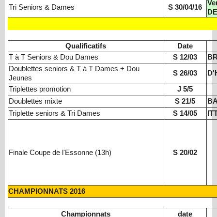
Ve
Tri Seniors & Dames
S 30/04/16
DE
Qualificatifs
Date
T à T Seniors & Dou Dames
S 12/03
B
Doublettes seniors & T à T Dames + Dou
S 26/03
D'
Jeunes
Triplettes promotion
J 5/5
Doublettes mixte
S 21/5
B
Triplette seniors & Tri Dames
S 14/05
IT
Finale Coupe de l'Essonne (13h)
S 20/02
CHAMPIONNATS 2016
Championnats
date