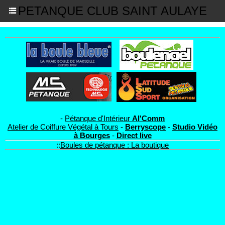
PETANQUE CLUB SAINT AULAYE
-
Pétanque d'Intérieur
Al'Comm
Atelier de Coiffure Végétal à Tours
-
Berryscope
-
Studio Vidéo
à Bourges
-
Direct live
::
Boules de pétanque : La boutique