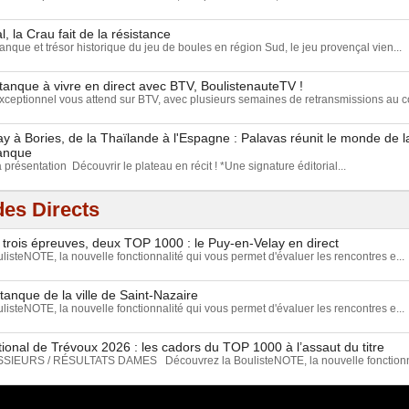
, la Crau fait de la résistance
anque et trésor historique du jeu de boules en région Sud, le jeu provençal vien...
tanque à vivre en direct avec BTV, BoulistenauteTV !
eptionnel vous attend sur BTV, avec plusieurs semaines de retransmissions au c
 à Bories, de la Thaïlande à l'Espagne : Palavas réunit le monde de 
tanque
a présentation Découvrir le plateau en récit ! *Une signature éditorial...
es Directs
 trois épreuves, deux TOP 1000 : le Puy-en-Velay en direct
isteNOTE, la nouvelle fonctionnalité qui vous permet d'évaluer les rencontres e...
tanque de la ville de Saint-Nazaire
isteNOTE, la nouvelle fonctionnalité qui vous permet d'évaluer les rencontres e...
ional de Trévoux 2026 : les cadors du TOP 1000 à l’assaut du titre
EURS / RÉSULTATS DAMES Découvrez la BoulisteNOTE, la nouvelle fonctionnal