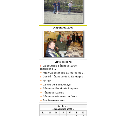
Diaporama 2007
Liste de liens
La boutique pétanque 100%
champions....
http://La pétanque au jour le jour....
Comité Pétanque de la Dordogne
FFPJP
La ville de Saint Aulaye
Pétanque Poudrerie Bergerac
Pétanque Lalinde
Pétanque Allemans du Dropt
Boulistenaute.com
Archives
«
Novembre 2025
»
L
M
M
J
V
S
D