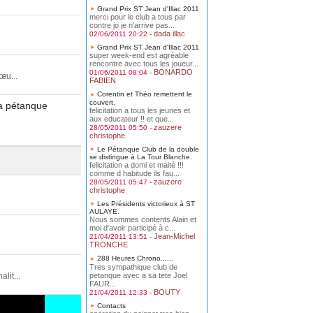
Grand Prix ST Jean d'Illac 2011
merci pour le club a tous par
contre jo je n'arrive pas...
dada illac
02/06/2011 20:22 -
Grand Prix ST Jean d'Illac 2011
super week-end est agréable
rencontre avec tous les joueur...
BONARDO
01/06/2011 08:04 -
œu...
FABIEN
Corentin et Théo remettent le
couvert.
la pétanque
felicitation a tous les jeunes et
aux educateur !! et que...
zauzere
28/05/2011 05:50 -
christophe
Le Pétanque Club de la double
se distingue à La Tour Blanche.
felicitation a domi et maité !!!
comme d habitude ils fau...
zauzere
28/05/2011 05:47 -
christophe
Les Présidents victorieux à ST
AULAYE.
Nous sommes contents Alain et
moi d'avoir participé à c...
Jean-Michel
21/04/2011 13:51 -
TRONCHE
288 Heures Chrono......
Tres sympathique club de
petanque avec a sa tete Joel
it...
FAUR...
BOUTY
21/04/2011 12:33 -
Contacts