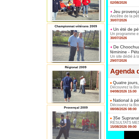
02/08/2026
Jeu provençal
Ancêtre de la pét
30/07/2026
Championnat vétérans 2009
Un été de pé
Un programme exc
30/07/2026
De Choochuay
féminine - Pé
Un site dédié à l
29/07/2026
Régional 2009
Agenda d
Quatre jours,
Découvrez la Boul
04/08/2026 15:00
National à pé
Découvrez la Boul
Provençal 2009
08/08/2026 08:00
35e Supranat
RÉSULTATS MESSI
15/08/2026 09:00