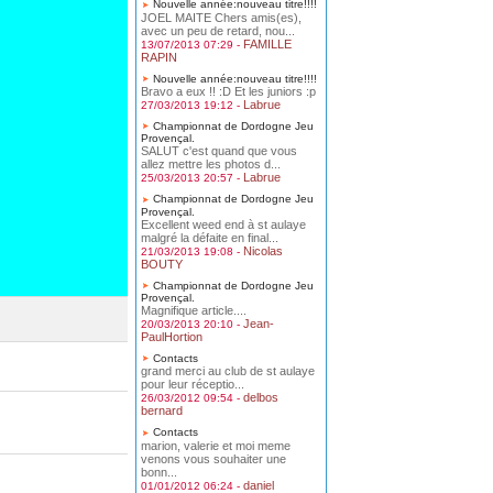
Nouvelle année:nouveau titre!!!!
JOEL MAITE Chers amis(es),
avec un peu de retard, nou...
FAMILLE
13/07/2013 07:29 -
RAPIN
Nouvelle année:nouveau titre!!!!
Bravo a eux !! :D Et les juniors :p
Labrue
27/03/2013 19:12 -
Championnat de Dordogne Jeu
Provençal.
SALUT c'est quand que vous
allez mettre les photos d...
Labrue
25/03/2013 20:57 -
Championnat de Dordogne Jeu
Provençal.
Excellent weed end à st aulaye
malgré la défaite en final...
Nicolas
21/03/2013 19:08 -
BOUTY
Championnat de Dordogne Jeu
Provençal.
Magnifique article....
Jean-
20/03/2013 20:10 -
PaulHortion
Contacts
grand merci au club de st aulaye
pour leur réceptio...
delbos
26/03/2012 09:54 -
bernard
Contacts
marion, valerie et moi meme
venons vous souhaiter une
bonn...
daniel
01/01/2012 06:24 -