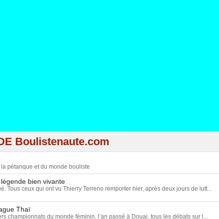
DE Boulistenaute.com
e la pétanque et du monde bouliste
 légende bien vivante
ué. Tous ceux qui ont vu Thierry Terreno remporter hier, après deux jours de lutt...
vague Thaï
rs championnats du monde féminin, l’an passé à Douai, tous les débats sur l...