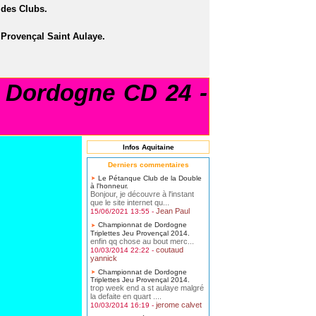
des Clubs.
 Provençal Saint Aulaye.
Dordogne CD 24 -
Infos Aquitaine
Derniers commentaires
Le Pétanque Club de la Double
à l'honneur.
Bonjour, je découvre à l'instant
que le site internet qu...
Jean Paul
15/06/2021 13:55 -
Championnat de Dordogne
Triplettes Jeu Provençal 2014.
enfin qq chose au bout merc...
coutaud
10/03/2014 22:22 -
yannick
Championnat de Dordogne
Triplettes Jeu Provençal 2014.
trop week end a st aulaye malgré
la defaite en quart ....
jerome calvet
10/03/2014 16:19 -