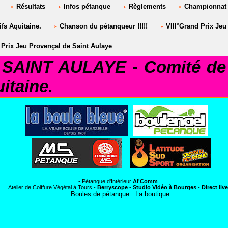
Résultats
Infos pétanque
Règlements
Championnat 
fs Aquitaine.
Chanson du pétanqueur !!!!!
VIII°Grand Prix Jeu
Prix Jeu Provençal de Saint Aulaye
AINT AULAYE - Comité de 
itaine.
LAYE***
-
Pétanque d'Intérieur
Al'Comm
Atelier de Coiffure Végétal à Tours
-
Berryscope
-
Studio Vidéo à Bourges
-
Direct live
::
Boules de pétanque : La boutique