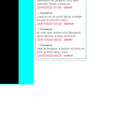
operation du poignet tres bien
passee. bises a tous le...
daniel
12/03/2011 07:06 -
Contacts
coucou et un gros bisou a maite
et joel et encore merc...
fabrice
14/07/2010 15:32 -
Contacts
je vois que tonton m'a devancé
gros bisous a tous et encor...
daniel
12/07/2010 08:32 -
Contacts
bien le bonjour a toutes et tous,un
tres grand merçi ,pou...
tonton
12/07/2010 08:25 -