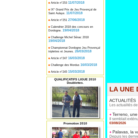
11/07/2018
Article n°253
IX° Grand Prix de Jeu Provençal de
11/07/2018
Saint Aulaye.
27/06/2018
Article n°251
Calendrier 2018 des concours en
19/04/2018
Dordogne.
Challenge Michel Sénac 2018
19/04/2018
Championnat Dordogne Jeu Provençal
26/03/2018
triplettes et Jeunes.
16/03/2018
Article n°247
16/03/2018
Challenge des Mordus
15/03/2018
Article n°245
QUALIFICATIFS LIGUE 2010
Doublettes.
LA UNE 
ACTUALITÉS
Les actualités d
Terreno, une
Il semblait extén
03/08/2026
Promotion 2010
Palavas, la 
Depuis les dernie