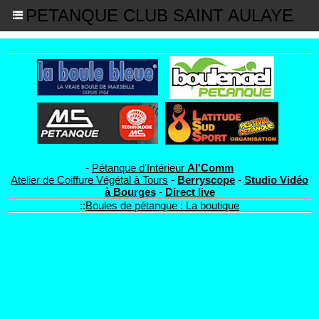
PETANQUE CLUB SAINT AULAYE
-
Pétanque d'Intérieur
Al'Comm
Atelier de Coiffure Végétal à Tours
-
Berryscope
-
Studio Vidéo
à Bourges
-
Direct live
::
Boules de pétanque : La boutique