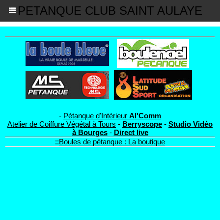
PETANQUE CLUB SAINT AULAYE
-
Pétanque d'Intérieur
Al'Comm
Atelier de Coiffure Végétal à Tours
-
Berryscope
-
Studio Vidéo
à Bourges
-
Direct live
::
Boules de pétanque : La boutique