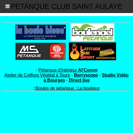
PETANQUE CLUB SAINT AULAYE
-
Pétanque d'Intérieur
Al'Comm
Atelier de Coiffure Végétal à Tours
-
Berryscope
-
Studio Vidéo
à Bourges
-
Direct live
::
Boules de pétanque : La boutique