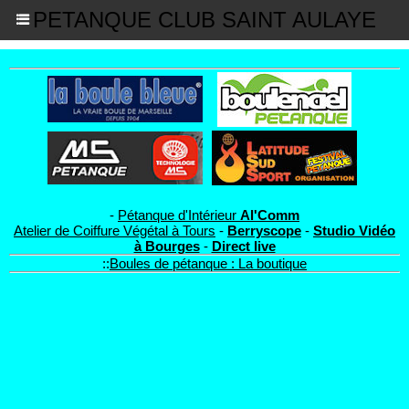
PETANQUE CLUB SAINT AULAYE
-
Pétanque d'Intérieur
Al'Comm
Atelier de Coiffure Végétal à Tours
-
Berryscope
-
Studio Vidéo
à Bourges
-
Direct live
::
Boules de pétanque : La boutique