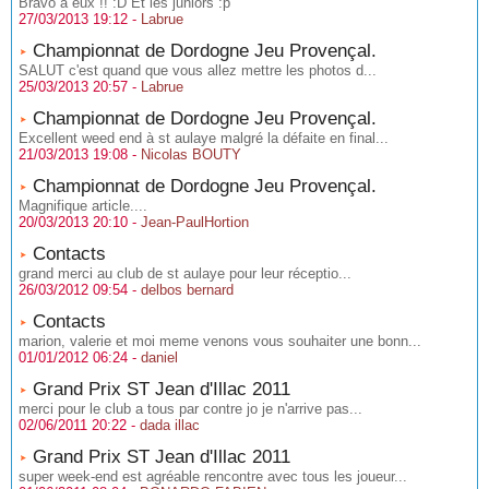
Bravo a eux !! :D Et les juniors :p
27/03/2013 19:12 -
Labrue
Championnat de Dordogne Jeu Provençal.
SALUT c'est quand que vous allez mettre les photos d...
25/03/2013 20:57 -
Labrue
Championnat de Dordogne Jeu Provençal.
Excellent weed end à st aulaye malgré la défaite en final...
21/03/2013 19:08 -
Nicolas BOUTY
Championnat de Dordogne Jeu Provençal.
Magnifique article....
20/03/2013 20:10 -
Jean-PaulHortion
Contacts
grand merci au club de st aulaye pour leur réceptio...
26/03/2012 09:54 -
delbos bernard
Contacts
marion, valerie et moi meme venons vous souhaiter une bonn...
01/01/2012 06:24 -
daniel
Grand Prix ST Jean d'Illac 2011
merci pour le club a tous par contre jo je n'arrive pas...
02/06/2011 20:22 -
dada illac
Grand Prix ST Jean d'Illac 2011
super week-end est agréable rencontre avec tous les joueur...