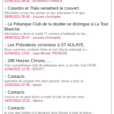
01/06/2011 08:04 -
BONARDO FABIEN
Corentin et Théo remettent le couvert.
felicitation a tous les jeunes et aux educateur !! et que...
28/05/2011 05:50 -
zauzere christophe
Le Pétanque Club de la double se distingue à La Tour
Blanche.
felicitation a domi et maité !!! comme d habitude ils fau...
28/05/2011 05:47 -
zauzere christophe
Les Présidents victorieux à ST AULAYE.
Nous sommes contents Alain et moi d'avoir participé à c...
21/04/2011 13:51 -
Jean-Michel TRONCHE
288 Heures Chrono......
Tres sympathique club de petanque avec a sa tete Joel FAUR...
21/04/2011 12:33 -
BOUTY
Contacts
operation du poignet tres bien passee. bises a tous le...
12/03/2011 07:06 -
daniel
Contacts
coucou et un gros bisou a maite et joel et encore merc...
14/07/2010 15:32 -
fabrice
Contacts
je vois que tonton m'a devancé gros bisous a tous et encor...