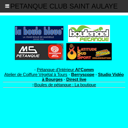
PETANQUE CLUB SAINT AULAYE
-
Pétanque d'Intérieur
Al'Comm
Atelier de Coiffure Végétal à Tours
-
Berryscope
-
Studio Vidéo
à Bourges
-
Direct live
::
Boules de pétanque : La boutique