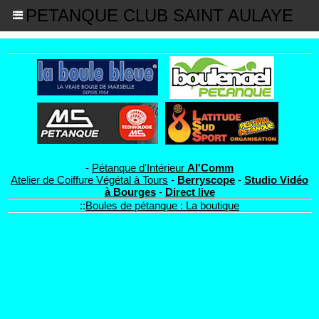
PETANQUE CLUB SAINT AULAYE
-
Pétanque d'Intérieur
Al'Comm
Atelier de Coiffure Végétal à Tours
-
Berryscope
-
Studio Vidéo
à Bourges
-
Direct live
::
Boules de pétanque : La boutique