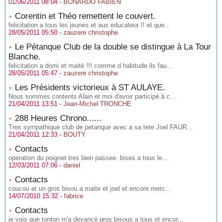
01/06/2011 08:04 -
BONARDO FABIEN
Corentin et Théo remettent le couvert.
felicitation a tous les jeunes et aux educateur !! et que...
28/05/2011 05:50 -
zauzere christophe
Le Pétanque Club de la double se distingue à La Tour
Blanche.
felicitation a domi et maité !!! comme d habitude ils fau...
28/05/2011 05:47 -
zauzere christophe
Les Présidents victorieux à ST AULAYE.
Nous sommes contents Alain et moi d'avoir participé à c...
21/04/2011 13:51 -
Jean-Michel TRONCHE
288 Heures Chrono......
Tres sympathique club de petanque avec a sa tete Joel FAUR...
21/04/2011 12:33 -
BOUTY
Contacts
operation du poignet tres bien passee. bises a tous le...
12/03/2011 07:06 -
daniel
Contacts
coucou et un gros bisou a maite et joel et encore merc...
14/07/2010 15:32 -
fabrice
Contacts
je vois que tonton m'a devancé gros bisous a tous et encor...