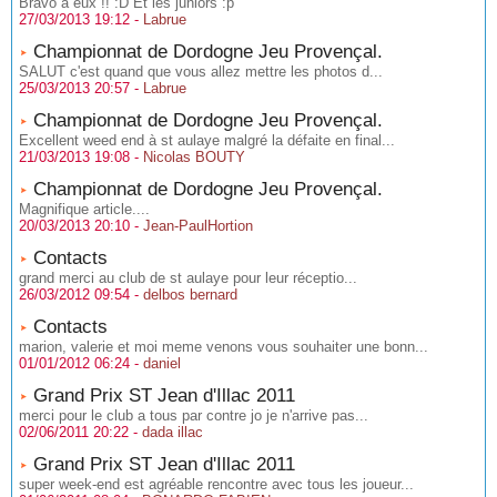
Bravo a eux !! :D Et les juniors :p
27/03/2013 19:12 -
Labrue
Championnat de Dordogne Jeu Provençal.
SALUT c'est quand que vous allez mettre les photos d...
25/03/2013 20:57 -
Labrue
Championnat de Dordogne Jeu Provençal.
Excellent weed end à st aulaye malgré la défaite en final...
21/03/2013 19:08 -
Nicolas BOUTY
Championnat de Dordogne Jeu Provençal.
Magnifique article....
20/03/2013 20:10 -
Jean-PaulHortion
Contacts
grand merci au club de st aulaye pour leur réceptio...
26/03/2012 09:54 -
delbos bernard
Contacts
marion, valerie et moi meme venons vous souhaiter une bonn...
01/01/2012 06:24 -
daniel
Grand Prix ST Jean d'Illac 2011
merci pour le club a tous par contre jo je n'arrive pas...
02/06/2011 20:22 -
dada illac
Grand Prix ST Jean d'Illac 2011
super week-end est agréable rencontre avec tous les joueur...