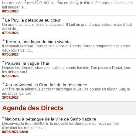
Les deux épreuves TOP1000 du Puy-en-Velay, le tête-à-tête puis la triplette, ont
fait bouger le...
08/08/2026
Le Puy, la pétanque au cœur
Un grand concours ne se fait pas seul. Il faut un grand organisateur, mais il faut
aussi de...
07/08/2026
Terreno, une légende bien vivante
Il semblait exténué. Tous ceux qui ont vu Thierry Terreno remporter hier, après
deux jours de lutt...
03/08/2026
Palavas, la vague Thaï
Depuis les derniers championnats du monde féminin, l’an passé à Douai, tous
les débats sur l...
02/08/2026
Jeu provençal, la Crau fait de la résistance
Ancêtre de la pétanque et trésor historique du jeu de boules en région Sud, le
jeu provençal vien...
30/07/2026
Agenda des Directs
National à pétanque de la ville de Saint-Nazaire
Découvrez la BoulisteNOTE, la nouvelle fonctionnalité qui vous permet
d'évaluer les rencontres e...
08/08/2026 08:00