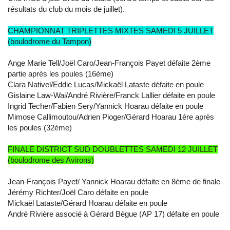
résultats du club du mois de juillet).
CHAMPIONNAT TRIPLETTES MIXTES SAMEDI 5 JUILLET
(boulodrome du Tampon)
Ange Marie Tell/Joël Caro/Jean-François Payet défaite 2ème
partie après les poules (16ème)
Clara Nativel/Eddie Lucas/Mickaël Lataste défaite en poule
Gislaine Law-Wai/André Rivière/Franck Lallier défaite en poule
Ingrid Techer/Fabien Sery/Yannick Hoarau défaite en poule
Mimose Callimoutou/Adrien Pioger/Gérard Hoarau 1ère après
les poules (32ème)
FINALE DISTRICT SUD DOUBLETTES SAMEDI 12 JUILLET
(boulodrome des Avirons)
Jean-François Payet/ Yannick Hoarau défaite en 8ème de finale
Jérémy Richter/Joël Caro défaite en poule
Mickaël Lataste/Gérard Hoarau défaite en poule
André Rivière associé à Gérard Bègue (AP 17) défaite en poule