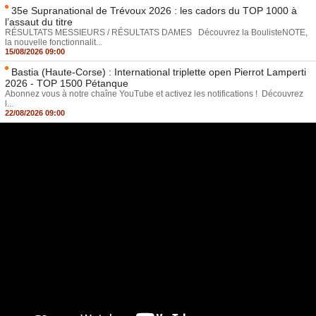
35e Supranational de Trévoux 2026 : les cadors du TOP 1000 à
l’assaut du titre
RÉSULTATS MESSIEURS / RÉSULTATS DAMES Découvrez la BoulisteNOTE,
la nouvelle fonctionnalit...
15/08/2026 09:00
Bastia (Haute-Corse) : International triplette open Pierrot Lamperti
2026 - TOP 1500 Pétanque
Abonnez vous à notre chaîne YouTube et activez les notifications ! Découvrez
l...
22/08/2026 09:00