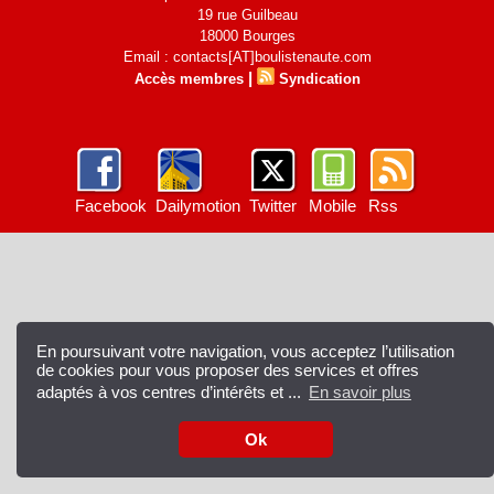
19 rue Guilbeau
18000 Bourges
Email : contacts[AT]boulistenaute.com
|
Accès membres
Syndication
Facebook
Dailymotion
Twitter
Mobile
Rss
En poursuivant votre navigation, vous acceptez l’utilisation
de cookies pour vous proposer des services et offres
adaptés à vos centres d’intérêts et ...
En savoir plus
Ok