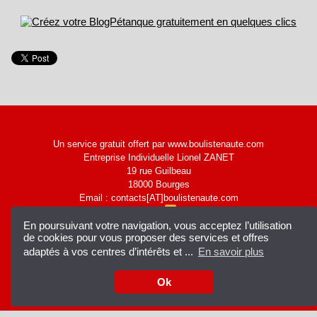
Un service gratuit offert par www.boulistenaute.com
Entreprise Individuelle Lionel ZANET
19 rue Guilbeau
18000 Bourges
Email : contacts[AT]boulistenaute.com
|
Accès membres
Syndication
En poursuivant votre navigation, vous acceptez l’utilisation
de cookies pour vous proposer des services et offres
adaptés à vos centres d’intérêts et ...
En savoir plus
Ok
Facebook
Dailymotion
Twitter
Mobile
Rss