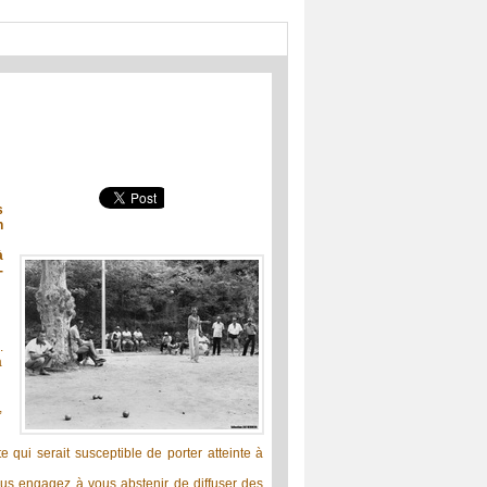
s
n
à
-
.
a
,
e qui serait susceptible de porter atteinte à
 vous engagez à vous abstenir de diffuser des