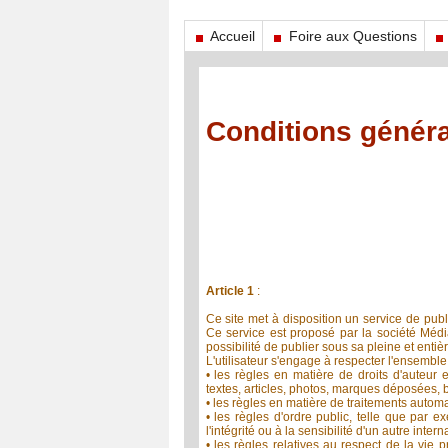
Accueil
Foire aux Questions
Conditions général
Article 1
:
Ce site met à disposition un service de publ
Ce service est proposé par la société Mé
possibilité de publier sous sa pleine et enti
L'utilisateur s'engage à respecter l'ensembl
• les règles en matière de droits d'auteur e
textes, articles, photos, marques déposées,
• les règles en matière de traitements autom
• les règles d'ordre public, telle que par e
l'intégrité ou à la sensibilité d'un autre interna
• les règles relatives au respect de la vie 