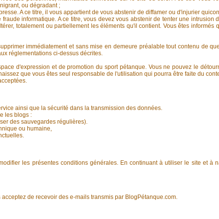
nigrant, ou dégradant ;
presse. A ce titre, il vous appartient de vous abstenir de diffamer ou d'injurier quico
 fraude informatique. A ce titre, vous devez vous abstenir de tenter une intrusio
ltérer, totalement ou partiellement les éléments qu'il contient. Vous êtes informés 
supprimer immédiatement et sans mise en demeure préalable tout contenu de quelq
aux réglementations ci-dessus décrites.
pace d'expression et de promotion du sport pétanque. Vous ne pouvez le détourne
issez que vous êtes seul responsable de l'utilisation qui pourra être faite du cont
acceptées.
rvice ainsi que la sécurité dans la transmission des données.
 les blogs :
iser des sauvegardes régulières).
echnique ou humaine,
ctuelles.
odifier les présentes conditions générales. En continuant à utiliser le site et à 
us acceptez de recevoir des e-mails transmis par BlogPétanque.com.