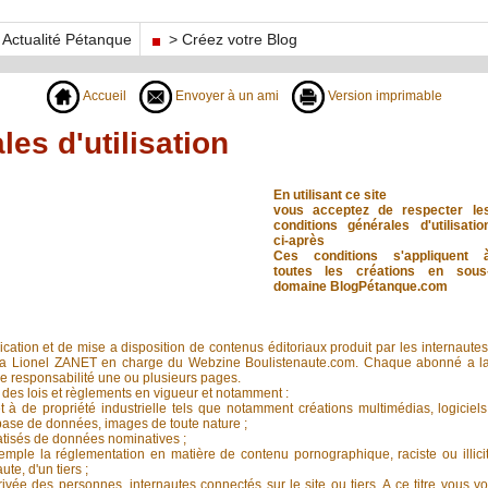
Actualité Pétanque
> Créez votre Blog
Accueil
Envoyer à un ami
Version imprimable
es d'utilisation
En utilisant ce site
vous acceptez de respecter le
conditions générales d'utilisatio
ci-après
Ces conditions s'appliquent 
toutes les créations en sous
domaine BlogPétanque.com
ication et de mise a disposition de contenus éditoriaux produit par les internautes
dia Lionel ZANET en charge du Webzine Boulistenaute.com. Chaque abonné a l
ère responsabilité une ou plusieurs pages.
e des lois et règlements en vigueur et notamment :
t à de propriété industrielle tels que notamment créations multimédias, logiciels
 base de données, images de toute nature ;
atisés de données nominatives ;
xemple la réglementation en matière de contenu pornographique, raciste ou illicit
ute, d'un tiers ;
privée des personnes, internautes connectés sur le site ou tiers. A ce titre vous