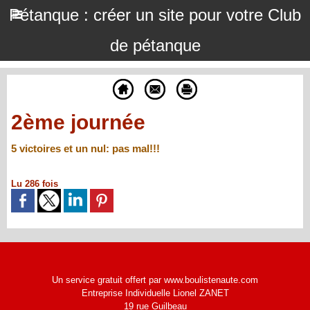
Pétanque : créer un site pour votre Club
de pétanque
2ème journée
5 victoires et un nul: pas mal!!!
Lu 286 fois
Un service gratuit offert par www.boulistenaute.com
Entreprise Individuelle Lionel ZANET
19 rue Guilbeau