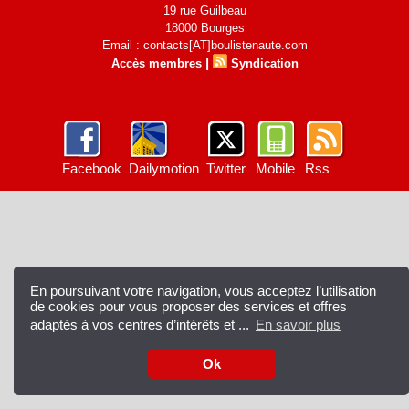
19 rue Guilbeau
18000 Bourges
Email : contacts[AT]boulistenaute.com
|
Accès membres
Syndication
Facebook
Dailymotion
Twitter
Mobile
Rss
En poursuivant votre navigation, vous acceptez l’utilisation
de cookies pour vous proposer des services et offres
adaptés à vos centres d’intérêts et ...
En savoir plus
Ok