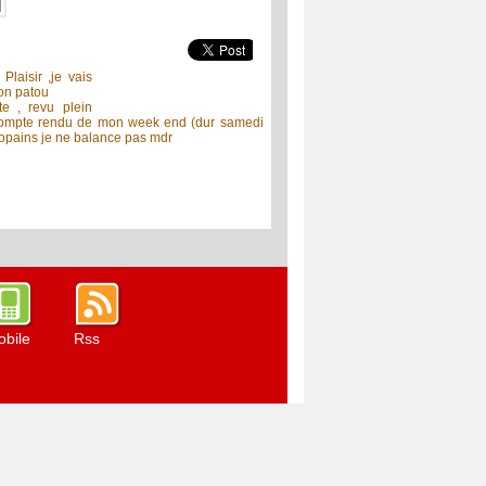
Plaisir ,je vais
mon patou
te , revu plein
 compte rendu de mon week end (dur samedi
copains je ne balance pas mdr
bile
Rss