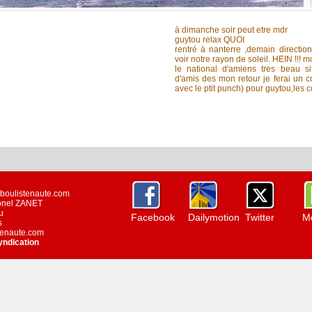
à dimanche soir peut etre mdr
guytou relax QUOI
rentré à nanterre ,demain direction 
voir notre rayon de soleil. HEIN !!! 
le national d'amiens tres beau si
d'amis des mon retour je ferai un
avec le ptit punch) pour guytou,les 
w.boulistenaute.com
ionel ZANET
u
Facebook
Dailymotion
Twitter
Mo
s
stenaute.com
yndication