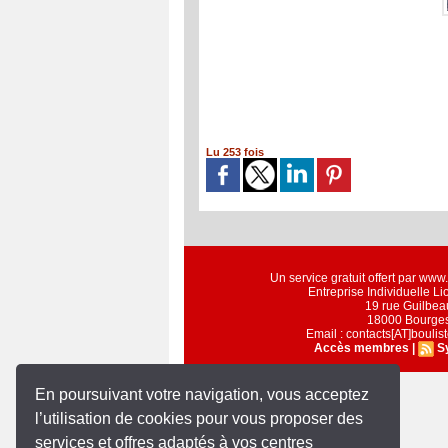
Lu 253 fois
Un service gratuit offert par ww
Entreprise Individuelle L
19 rue Guilbea
18000 Bourge
Email : contacts[AT]bouli
Accès membres
|
S
En poursuivant votre navigation, vous acceptez
l’utilisation de cookies pour vous proposer des
services et offres adaptés à vos centres