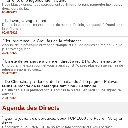
Terreno, une légende bien vivante
Il semblait exténué. Tous ceux qui ont vu Thierry Terreno remporter hier, après
deux jours de lutt...
03/08/2026
Palavas, la vague Thaï
Depuis les derniers championnats du monde féminin, l’an passé à Douai, tous
les débats sur l...
02/08/2026
Jeu provençal, la Crau fait de la résistance
Ancêtre de la pétanque et trésor historique du jeu de boules en région Sud, le
jeu provençal vien...
30/07/2026
Un été de pétanque à vivre en direct avec BTV, BoulistenauteTV !
Un programme exceptionnel vous attend sur BTV, avec plusieurs semaines de
retransmissions au cœu...
30/07/2026
De Choochuay à Bories, de la Thaïlande à l'Espagne : Palavas
réunit le monde de la pétanque féminine - Pétanque
Un site dédié à la présentation Découvrir le plateau en récit ! *Une signature
éditorial...
29/07/2026
Agenda des Directs
Quatre jours, trois épreuves, deux TOP 1000 : le Puy-en-Velay en
direct
Découvrez la BoulisteNOTE, la nouvelle fonctionnalité qui vous permet