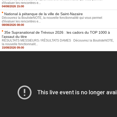
d'évaluer les rencontres e...
04/08/2026 15:00
National à pétanque de la ville de Saint-Nazaire
Découvrez la BoulisteNOTE, la nouvelle fonctionnalité qui vous permet
d'évaluer les rencontres e...
08/08/2026 08:00
35e Supranational de Trévoux 2026 : les cadors du TOP 1000 à
l’assaut du titre
RÉSULTATS MESSIEURS / RÉSULTATS DAMES Découvrez la BoulisteNOTE,
la nouvelle fonctionnalit...
15/08/2026 09:00