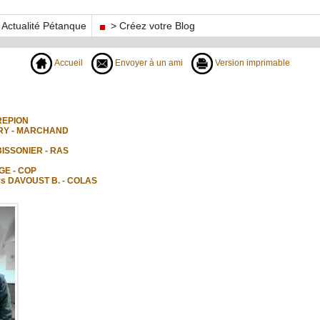
Actualité Pétanque
> Créez votre Blog
Accueil
Envoyer à un ami
Version imprimable
EREPION
URRY - MARCHAND
BISSONIER - RAS
GE - COP
urs DAVOUST B. - COLAS