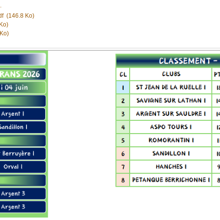
.
df
(146.8 Ko)
Ko)
Ko)