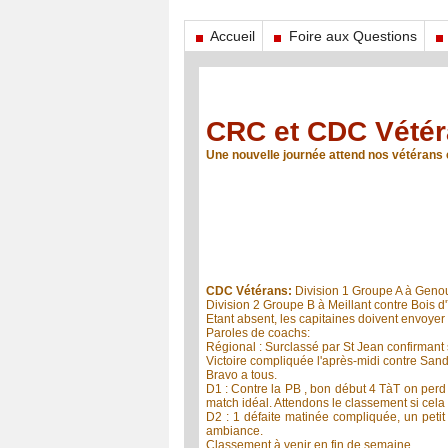
Accueil
Foire aux Questions
CRC et CDC Vétér
Une nouvelle journée attend nos vétérans 
CDC Vétérans:
Division 1 Groupe A à Genoui
Division 2 Groupe B à Meillant contre Bois d
Etant absent, les capitaines doivent envoyer
Paroles de coachs:
Régional : Surclassé par St Jean confirmant 
Victoire compliquée l'après-midi contre Sandi
Bravo a tous.
D1 : Contre la PB , bon début 4 TàT on perd l
match idéal. Attendons le classement si cela e
D2 : 1 défaite matinée compliquée, un petit
ambiance.
Classement à venir en fin de semaine.