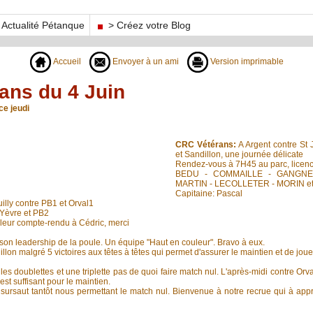
Actualité Pétanque
> Créez votre Blog
Accueil
Envoyer à un ami
Version imprimable
ans du 4 Juin
ce jeudi
CRC Vétérans:
A Argent contre St 
et Sandillon, une journée délicate
Rendez-vous à 7H45 au parc, licenc
BEDU - COMMAILLE - GANGNE
MARTIN - LECOLLETER - MORIN e
Capitaine: Pascal
lly contre PB1 et Orval1
'Yèvre et PB2
 leur compte-rendu à Cédric, merci
son leadership de la poule. Un équipe "Haut en couleur". Bravo à eux.
llon malgré 5 victoires aux têtes à têtes qui permet d'assurer le maintien et de joue
es doublettes et une triplette pas de quoi faire match nul. L'après-midi contre Orval
st suffisant pour le maintien.
 sursaut tantôt nous permettant le match nul. Bienvenue à notre recrue qui à ap