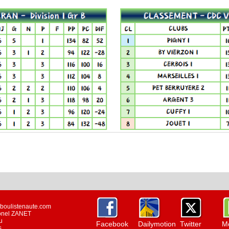
w.boulistenaute.com
ionel ZANET
u
Facebook
Dailymotion
Twitter
Mo
s