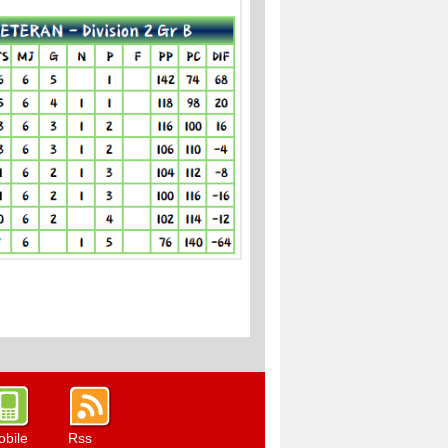
bile
Rss