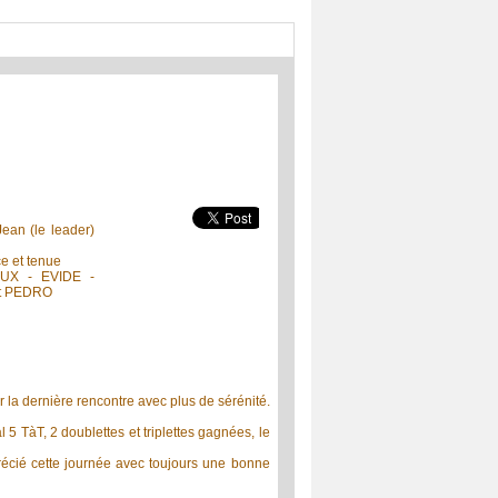
Jean (le leader)
e et tenue
UX - EVIDE -
t PEDRO
r la dernière rencontre avec plus de sérénité.
 5 TàT, 2 doublettes et triplettes gagnées, le
précié cette journée avec toujours une bonne