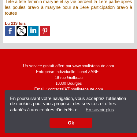
Tête à tête feminin maryne et sylvie perdent la 1ere partie aprés
les poules bravo à maryne pour sa 1ere participation bravo à
toutes
Lu 219 fois
Un service gratuit offert par www.boulistenaute.com
Entreprise Individuelle Lionel ZANET
19 rue Guilbeau
18000 Bourges
Email : contacts[AT]boulistenaute.com
|
Accès membres
Syndication
En poursuivant votre navigation, vous acceptez l’utilisation
de cookies pour vous proposer des services et offres
adaptés à vos centres d’intérêts et ...
En savoir plus
Ok
Facebook
Dailymotion
Twitter
Mobile
Rss