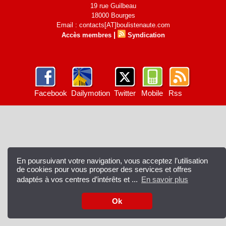
19 rue Guilbeau
18000 Bourges
Email : contacts[AT]boulistenaute.com
|
Accès membres
Syndication
Facebook
Dailymotion
Twitter
Mobile
Rss
En poursuivant votre navigation, vous acceptez l’utilisation
de cookies pour vous proposer des services et offres
adaptés à vos centres d’intérêts et ...
En savoir plus
Ok