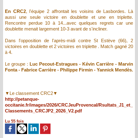
En CRC2
, l'équipe 2 affrontait les voisins de Lasbordes. Là
aussi une seule victoire en doublette et une en triplette.
Rencontre perdue 10 à 14...avec quelques regrets car une
doublette menait largement 10-3 avant de s'incliner.
Dans l'opposition de l'après-midi contre St Estève (66), 2
victoires en doublette et 2 victoires en triplette . Match gagné 20
à 4.
Le groupe :
Luc Pecout-Estragues - Kévin Carrière - Marvin
Fonta - Fabrice Carrière - Philippe Firmin - Yannick Mendès.
▼
Le classement CRC2
▼
http://petanque-
occitanie.fr/images/2026/CRCJeuProvencal/Rsultats_J1_et_
Classements_CRCJP2_2026_V2.pdf
Lu 55 fois