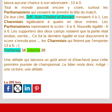
laissa aucune chance à son adversaire : 13 à 0.
Tout le monde pouvait encore y croire, surtout les
Parthenaisiens
qui venaient de prendre la tête du match.
De leur côté,
Jeff, Jean Charles et Bernard
menaient 4 à 1. Les
Charentais
égalisaient à quatre en deux mènes. Les
Parthenaisiens
reprenaient le score : 6 à 4. Nouvelle égalité : 6
à 6. Les supporters des deux camps notaient que la partie était
tendue, serrée... Ce fut la dernière égalité et tout doucement le
score s'envola pour ... les
Charentais
qui finirent par l'emporter
13 à 6. ;-(
Parthenay
16
Julienne
20
Une défaite qui laissera un goût amer et d'inachevé pour cette
première journée de championnat. Le bilan reste donc mitigé :
une victoire, une défaite
.
Lu 205 fois