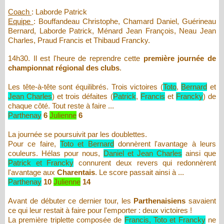
Coach
: Laborde Patrick
Equipe
: Bouffandeau Christophe, Chamard Daniel, Guérineau
Bernard, Laborde Patrick, Ménard Jean François, Neau Jean
Charles, Praud Francis et Thibaud Francky.
14h30. Il est l'heure de reprendre cette
première journée de
championnat régional des clubs
.
Les tête-à-tête sont équilibrés. Trois victoires (
Toto
,
Bernard
et
Jean Charles
) et trois défaites (
Patrick
,
Francis
et
Francky
) de
chaque côté. Tout reste à faire ...
Parthenay
6
Julienne
6
La journée se poursuivit par les doublettes.
Pour ce faire,
Toto et Bernard
donnèrent l'avantage à leurs
couleurs. Hélas pour nous,
Daniel et Jean Charles
ainsi que
Patrick et Francky
connurent deux revers qui redonnèrent
l'avantage aux
Charentais
. Le score passait ainsi à ...
Parthenay
10
Julienne
14
Avant de débuter ce dernier tour, les
Parthenaisiens
savaient
ce qui leur restait à faire pour l'emporter : deux victoires !
La première triplette composée de
Francis, Toto et Francky
ne