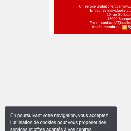
Un service gratuit offert par ww
Entreprise Individuelle L
19 rue Guilbea
18000 Bourge
Email : contacts[AT]bouli
Accès membres
|
S
En poursuivant votre navigation, vous acceptez
l’utilisation de cookies pour vous proposer des
services et offres adaptés à vos centres