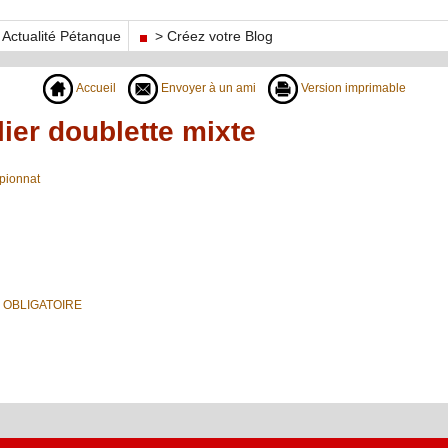
Actualité Pétanque
> Créez votre Blog
Accueil
Envoyer à un ami
Version imprimable
ier doublette mixte
pionnat
 OBLIGATOIRE