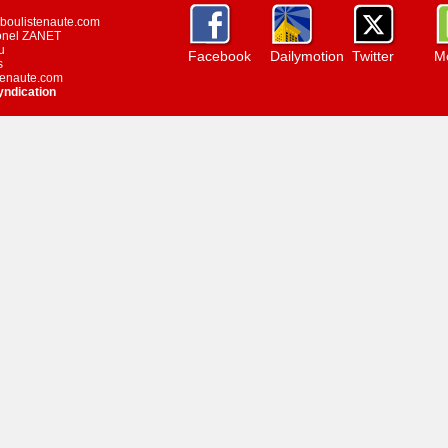
w.boulistenaute.com
ionel ZANET
u
Facebook
Dailymotion
Twitter
Mo
s
stenaute.com
yndication