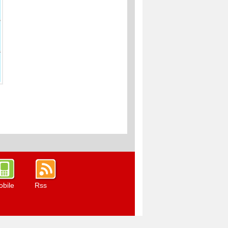
bile
Rss