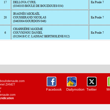
w.boulistenaute.com
ionel ZANET
u
Facebook
Dailymotion
Twitter
Mo
s
stenaute.com
yndication