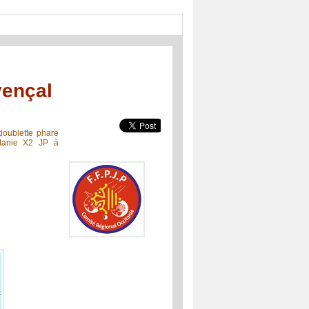
vençal
 doublette phare
itanie X2 JP à