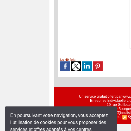
Lu 40 fois
Un service gratuit offert par ww
Entreprise Individuelle L
19 rue Guilbea
18000 Bourge
Email : contacts[AT]bouli
En poursuivant votre navigation, vous acceptez
Accès membres
|
S
l’utilisation de cookies pour vous proposer des
services et offres adaptés à vos centres