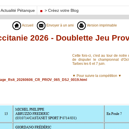
Actualité Pétanque
> Créez votre Blog
Accueil
Envoyer à un ami
Version imprimable
itanie 2026 - Doublette Jeu Pro
Cette fois-ci, c'est au tour de notre
de disputer le championnat d'Oc
Tarbes les 6 et 7 juin.
▼ Pour suivre la compétition ▼
26/Page_Rslt_20260606_CR_PROV_065_DSJ_0019.html