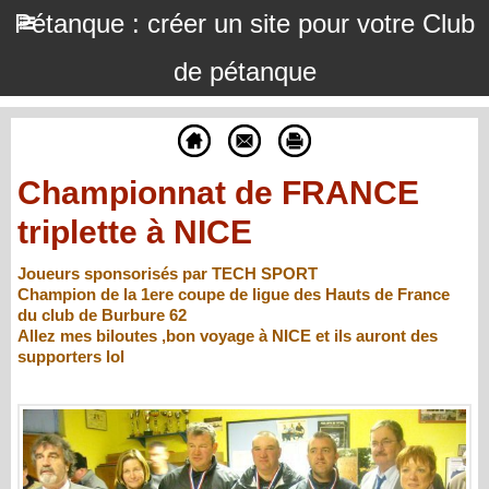
Pétanque : créer un site pour votre Club
de pétanque
Championnat de FRANCE
triplette à NICE
Joueurs sponsorisés par TECH SPORT
Champion de la 1ere coupe de ligue des Hauts de France
du club de Burbure 62
Allez mes biloutes ,bon voyage à NICE et ils auront des
supporters lol