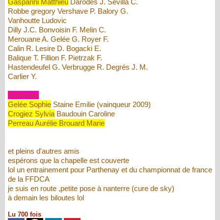
Gasparini Matthieu
Darodes J. Sevilla C.
Robbe gregory Vershave P. Balory G.
Vanhoutte Ludovic
Dilly J.C. Bonvoisin F. Melin C.
Merouane A. Gelée G. Royer F.
Calin R. Lesire D. Bogacki E.
Balique T. Fillion F. Pietrzak F.
Hastendeufel G. Verbrugge R. Degrés J. M.
Carlier Y.
féminines
Gelée Sophie
Staine Emilie (vainqueur 2009)
Crogiez Sylvia
Baudouin Caroline
Perreau Aurélie Brouard Marie
et pleins d'autres amis
espérons que la chapelle est couverte
lol un entrainement pour Parthenay et du championnat de france
de la FFDCA
je suis en route ,petite pose à nanterre (cure de sky)
à demain les biloutes lol
Lu 700 fois