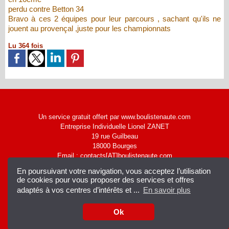
perdu contre Betton 34
Bravo à ces 2 équipes pour leur parcours , sachant qu'ils ne
jouent au provençal ,juste pour les championnats
Lu 364 fois
Un service gratuit offert par www.boulistenaute.com
Entreprise Individuelle Lionel ZANET
19 rue Guilbeau
18000 Bourges
Email : contacts[AT]boulistenaute.com
|
Accès membres
Syndication
En poursuivant votre navigation, vous acceptez l’utilisation
de cookies pour vous proposer des services et offres
adaptés à vos centres d’intérêts et ...
En savoir plus
Ok
Facebook
Dailymotion
Twitter
Mobile
Rss