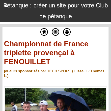
Pétanque : créer un site pour votre Club
de pétanque
Championnat de France
triplette provençal à
FENOUILLET
joueurs sponsorisés par TECH SPORT ( Lisse J. / Thomas
L.)