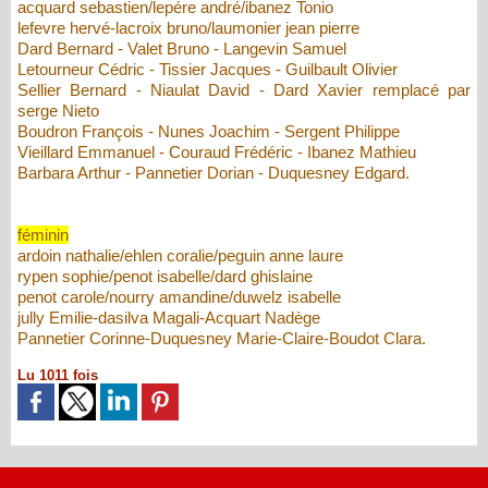
acquard sebastien/lepére andré/ibanez Tonio
lefevre hervé-lacroix bruno/laumonier jean pierre
Dard Bernard - Valet Bruno - Langevin Samuel
Letourneur Cédric - Tissier Jacques - Guilbault Olivier
Sellier Bernard - Niaulat David - Dard Xavier remplacé par
serge Nieto
Boudron François - Nunes Joachim - Sergent Philippe
Vieillard Emmanuel - Couraud Frédéric - Ibanez Mathieu
Barbara Arthur - Pannetier Dorian - Duquesney Edgard.
féminin
ardoin nathalie/ehlen coralie/peguin anne laure
rypen sophie/penot isabelle/dard ghislaine
penot carole/nourry amandine/duwelz isabelle
jully Emilie-dasilva Magali-Acquart Nadège
Pannetier Corinne-Duquesney Marie-Claire-Boudot Clara.
Lu 1011 fois