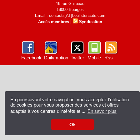
19 rue Guilbeau
18000 Bourges
Email : contacts[AT]boulistenaute.com
|
Accès membres
Syndication
Facebook
Dailymotion
Twitter
Mobile
Rss
En poursuivant votre navigation, vous acceptez l’utilisation
de cookies pour vous proposer des services et offres
adaptés à vos centres d’intérêts et ...
En savoir plus
Ok