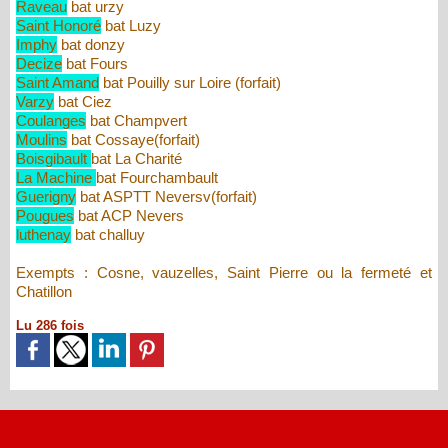
Raveau
bat urzy
Saint Honoré
bat Luzy
Imphy
bat donzy
Decize
bat Fours
Saint Amand
bat Pouilly sur Loire (forfait)
Varzy
bat Ciez
Coulanges
bat Champvert
Moulins
bat Cossaye(forfait)
Boisgibault
bat La Charité
La Machine
bat Fourchambault
Guerigny
bat ASPTT Neversv(forfait)
Pougues
bat ACP Nevers
luthenay
bat challuy
Exempts : Cosne, vauzelles, Saint Pierre ou la fermeté et
Chatillon
Lu 286 fois