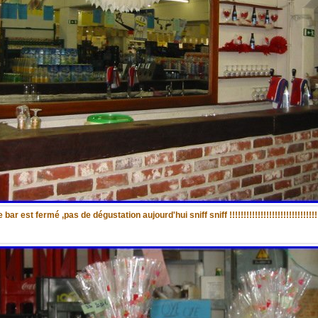
 bar est fermé ,pas de dégustation aujourd'hui sniff sniff !!!!!!!!!!!!!!!!!!!!!!!!!!!!!!!