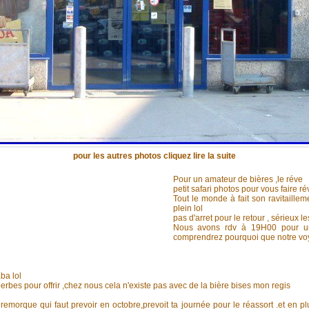
pour les autres photos cliquez lire la suite
Pour un amateur de bières ,le réve
petit safari photos pour vous faire ré
Tout le monde à fait son ravitailleme
plein lol
pas d'arret pour le retour , sérieux l
Nous avons rdv à 19H00 pour un
comprendrez pourquoi que notre voya
ba lol
uperbes pour offrir ,chez nous cela n'existe pas avec de la bière bises mon regis
emorque qui faut prevoir en octobre,prevoit ta journée pour le réassort .et en 