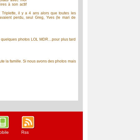
ultats avec moi
ires à son actif
riplette, il y a 4 ans alors que toutes les
vaient perdu, seul Greg, Yves (le mari de
re quelques photos LOL MDR....pour plus tard
oute la famille. Si nous avons des photos mais
bile
Rss