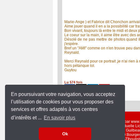
Marie-Ange ) et Fabrice dit Chonchon arrivaien
Aime jouer quand il en a la possibilité car tr
Bon vivant, toujours là entre le midi et deux
Le coeur sur la main, il aime être avec des 
Désolé de ne pas mettre de photos quand il 
j'espère.
Bref un "AMI" comme on n'en trouve peu dans 
Reynald.
Merci Reynald pour ce portrait ,je n'ai rien 
hors pétanque lol.
Guytou
Lu 574 fois
En poursuivant votre navigation, vous acceptez
l’utilisation de cookies pour vous proposer des
services et offres adaptés à vos centres
d’intérêts et ...
En savoir plus
Un service gratuit offert par ww
Entreprise Individuelle L
19 rue Guilbea
Ok
18000 Bourge
Email : contacts[AT]bouli