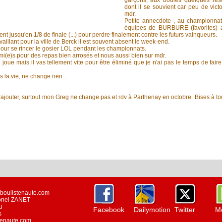
garçons, aux boules quelques rés
dont il se souvient car peu de victo
mdr.
Petite annecdote , au championnat T
équipes de BURBURE (favorites) a
t jusqu'en 1/8 de finale (...) pour perdre finalement contre les futurs vainqueurs.
availlant pour la ville de Berck il est souvent absent le week-end.
 pour se rincer le gosier LOL pendant les championnats.
ami(e)s pour des repas bien arrosés et nous aussi bien sur mdr.
joue mais il vas tellement vite pour être éliminé que je n'ai pas le temps de fai
la vie, ne change rien...
à rajouter, surtout mon Greg ne change pas et rdv à Parthenay en octobre. Bises à t
w.boulistenaute.com
ionel ZANET
u
Facebook
Dailymotion
Twitter
Mo
s
stenaute.com