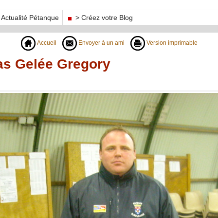
Actualité Pétanque
> Créez votre Blog
Accueil
Envoyer à un ami
Version imprimable
ias Gelée Gregory