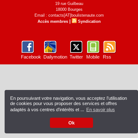
19 rue Guilbeau
18000 Bourges
Email : contacts[AT]boulistenaute.com
|
Accès membres
Syndication
Facebook
Dailymotion
Twitter
Mobile
Rss
En poursuivant votre navigation, vous acceptez l’utilisation
de cookies pour vous proposer des services et offres
adaptés à vos centres d’intérêts et ...
En savoir plus
Ok