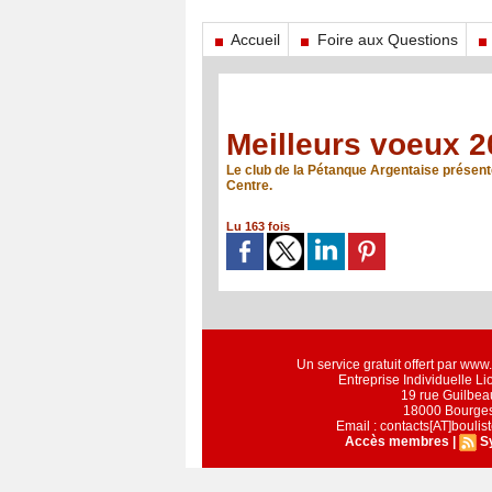
Accueil
Foire aux Questions
Meilleurs voeux 2
Le club de la Pétanque Argentaise présente
Centre.
Lu 163 fois
Un service gratuit offert par ww
Entreprise Individuelle L
19 rue Guilbea
18000 Bourge
Email : contacts[AT]bouli
Accès membres
|
S