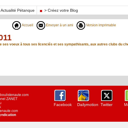
Actualité Pétanque
> Créez votre Blog
Accueil
Envoyer à un ami
Version imprimable
011
 ses voeux à tous ses licenciés et ses sympathisants, aux autres clubs du che
w.boulistenaute.com
ionel ZANET
u
Facebook
Dailymotion
Twitter
Mo
s
stenaute.com
yndication