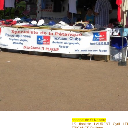
national de St Nazaire
1/2 finaliste LAURENT Cyril L