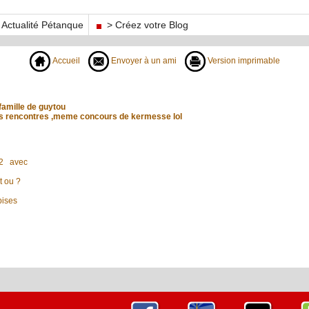
Actualité Pétanque
> Créez votre Blog
Accueil
Envoyer à un ami
Version imprimable
amille de guytou
os rencontres ,meme concours de kermesse lol
2 avec
t ou ?
bises