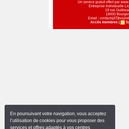
Un service gratuit offert par ww
Entreprise Individuelle L
19 rue Guilbea
18000 Bourge
Email : contacts[AT]bouli
Accès membres
|
S
En poursuivant votre navigation, vous acceptez
l’utilisation de cookies pour vous proposer des
services et offres adaptés à vos centres