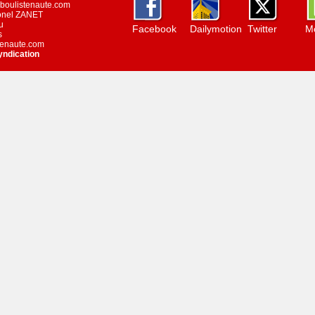
w.boulistenaute.com
ionel ZANET
u
Facebook
Dailymotion
Twitter
Mo
s
stenaute.com
yndication