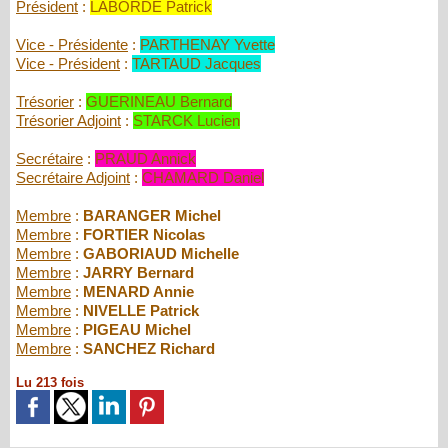
Président
:
LABORDE Patrick
Vice - Présidente
:
PARTHENAY Yvette
Vice - Président
:
TARTAUD Jacques
Trésorier
:
GUERINEAU Bernard
Trésorier Adjoint
:
STARCK Lucien
Secrétaire
:
PRAUD Annick
Secrétaire Adjoint
:
CHAMARD Daniel
Membre
:
BARANGER Michel
Membre
:
FORTIER Nicolas
Membre
:
GABORIAUD Michelle
Membre
:
JARRY Bernard
Membre
:
MENARD Annie
Membre
:
NIVELLE Patrick
Membre
:
PIGEAU Michel
Membre
:
SANCHEZ Richard
Lu 213 fois