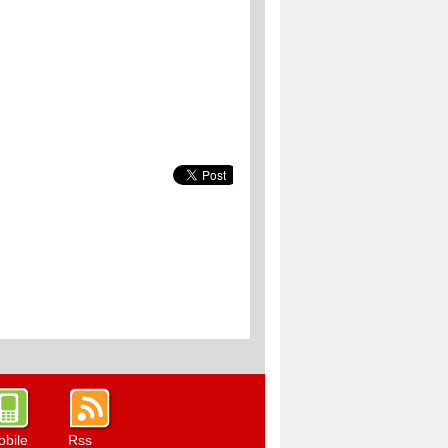
bile
Rss