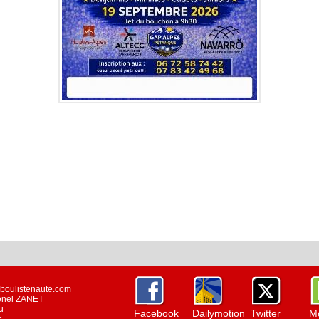
w.boulistenaute.com
ionel ZANET
u
Facebook
Dailymotion
Twitter
Mo