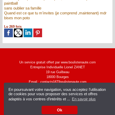
paintball
sans oublier sa famille
Quand est ce que tu m'invites (je comprend ,maintenant) mdr
bises mon poto
Lu 269 fois
Un service gratuit offert par www.boulistenaute.com
Entreprise Individuelle Lionel ZANET
19 rue Guilbeau
18000 Bourges
Email : contacts[AT]boulistenaute.com
|
Accès membres
Syndication
En poursuivant votre navigation, vous acceptez l’utilisation
de cookies pour vous proposer des services et offres
adaptés à vos centres d’intérêts et ...
En savoir plus
Ok