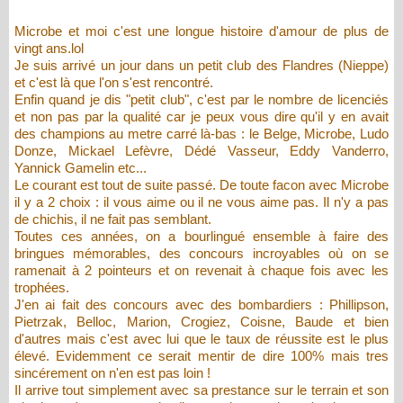
Microbe et moi c'est une longue histoire d'amour de plus de
vingt ans.lol
Je suis arrivé un jour dans un petit club des Flandres (Nieppe)
et c'est là que l'on s'est rencontré.
Enfin quand je dis "petit club", c'est par le nombre de licenciés
et non pas par la qualité car je peux vous dire qu'il y en avait
des champions au metre carré là-bas : le Belge, Microbe, Ludo
Donze, Mickael Lefèvre, Dédé Vasseur, Eddy Vanderro,
Yannick Gamelin etc...
Le courant est tout de suite passé. De toute facon avec Microbe
il y a 2 choix : il vous aime ou il ne vous aime pas. Il n'y a pas
de chichis, il ne fait pas semblant.
Toutes ces années, on a bourlingué ensemble à faire des
bringues mémorables, des concours incroyables où on se
ramenait à 2 pointeurs et on revenait à chaque fois avec les
trophées.
J'en ai fait des concours avec des bombardiers : Phillipson,
Pietrzak, Belloc, Marion, Crogiez, Coisne, Baude et bien
d'autres mais c'est avec lui que le taux de réussite est le plus
élevé. Evidemment ce serait mentir de dire 100% mais tres
sincérement on n'en est pas loin !
Il arrive tout simplement avec sa prestance sur le terrain et son