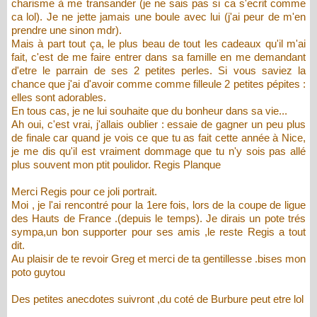
charisme à me transander (je ne sais pas si ca s'ecrit comme
ca lol). Je ne jette jamais une boule avec lui (j'ai peur de m'en
prendre une sinon mdr).
Mais à part tout ça, le plus beau de tout les cadeaux qu'il m'ai
fait, c'est de me faire entrer dans sa famille en me demandant
d'etre le parrain de ses 2 petites perles. Si vous saviez la
chance que j'ai d'avoir comme comme filleule 2 petites pépites :
elles sont adorables.
En tous cas, je ne lui souhaite que du bonheur dans sa vie...
Ah oui, c'est vrai, j'allais oublier : essaie de gagner un peu plus
de finale car quand je vois ce que tu as fait cette année à Nice,
je me dis qu'il est vraiment dommage que tu n'y sois pas allé
plus souvent mon ptit poulidor. Regis Planque
Merci Regis pour ce joli portrait.
Moi , je l'ai rencontré pour la 1ere fois, lors de la coupe de ligue
des Hauts de France .(depuis le temps). Je dirais un pote trés
sympa,un bon supporter pour ses amis ,le reste Regis a tout
dit.
Au plaisir de te revoir Greg et merci de ta gentillesse .bises mon
poto guytou
Des petites anecdotes suivront ,du coté de Burbure peut etre lol